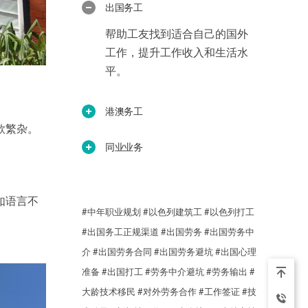
出国务工
帮助工友找到适合自己的国外
工作，提升工作收入和生活水
平。
港澳务工
款繁杂。
。
同业业务
如语言不
#中年职业规划
#以色列建筑工
#以色列打工
#出国务工正规渠道
#出国劳务
#出国劳务中
介
#出国劳务合同
#出国劳务避坑
#出国心理
准备
#出国打工
#劳务中介避坑
#劳务输出
#
大龄技术移民
#对外劳务合作
#工作签证
#技