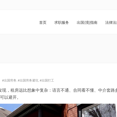
首页
求职服务
出国(境)指南
法律法
#出国劳务
,
#出国劳务避坑
,
#出国打工
发现，租房远比想象中复杂：语言不通、合同看不懂、中介套路
多可以避开。