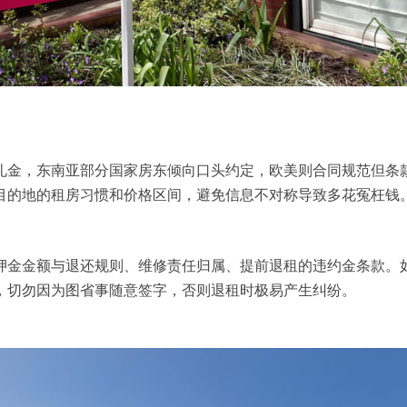
礼金，东南亚部分国家房东倾向口头约定，欧美则合同规范但条
目的地的租房习惯和价格区间，避免信息不对称导致多花冤枉钱
押金金额与退还规则、维修责任归属、提前退租的违约金条款。
，切勿因为图省事随意签字，否则退租时极易产生纠纷。