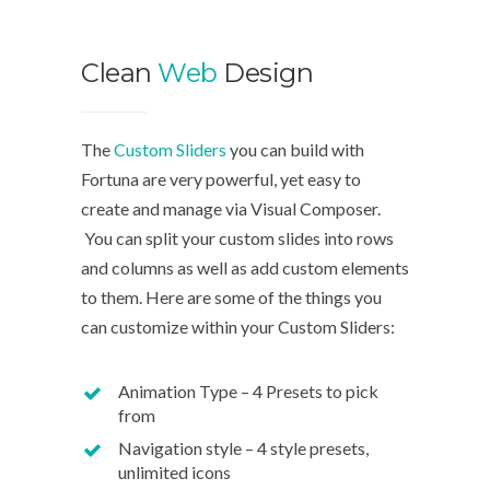
Clean
Web
Design
The
Custom Sliders
you can build with
Fortuna are very powerful, yet easy to
create and manage via Visual Composer.
Lovel
You can split your custom slides into rows
Them
and columns as well as add custom elements
to them. Here are some of the things you
can customize within your Custom Sliders:
The Custom
Fortuna ar
Animation Type – 4 Presets to pick
create and
from
You can sp
Navigation style – 4 style presets,
and column
unlimited icons