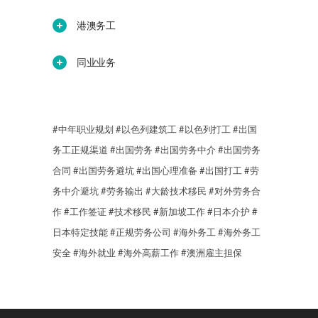
港澳务工
同业业务
#中年职业规划
#以色列建筑工
#以色列打工
#出国
务工正规渠道
#出国劳务
#出国劳务中介
#出国劳务
合同
#出国劳务避坑
#出国心理准备
#出国打工
#劳
务中介避坑
#劳务输出
#大龄技术移民
#对外劳务合
作
#工作签证
#技术移民
#新加坡工作
#日本介护
#
日本特定技能
#正规劳务公司
#海外务工
#海外务工
安全
#海外就业
#海外高薪工作
#澳洲雇主担保