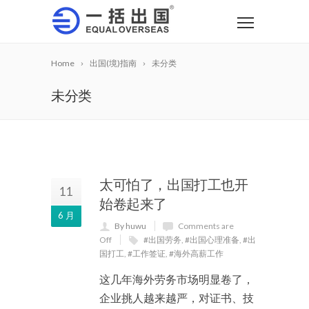
Home
出国(境)指南
未分类
未分类
太可怕了，出国打工也开
11
始卷起来了
6 月
By huwu
Comments are
Off
#出国劳务
,
#出国心理准备
,
#出
国打工
,
#工作签证
,
#海外高薪工作
这几年海外劳务市场明显卷了，
企业挑人越来越严，对证书、技