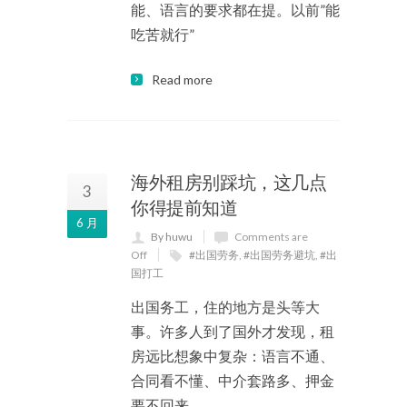
能、语言的要求都在提。以前”能
吃苦就行”
Read more
海外租房别踩坑，这几点
3
你得提前知道
6 月
By huwu
Comments are
Off
#出国劳务
,
#出国劳务避坑
,
#出
国打工
出国务工，住的地方是头等大
事。许多人到了国外才发现，租
房远比想象中复杂：语言不通、
合同看不懂、中介套路多、押金
要不回来…