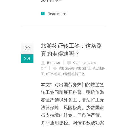
Read more
旅游签证转工签：这条路
22
真的走得通吗？
5 月
By huwu
Comments are
Off
#出国劳务
,
#出国打工
,
#合法务
工
,
#工作签证
,
#旅游签转工签
本文针对出国劳务热门的旅游签
转工签问题展开科普，明确旅游
签证严禁境外务工，非法打工无
法律保障、风险极高。少数国家
虽支持境内转签，但条件严苛、
并非通用捷径。网传多数成功案