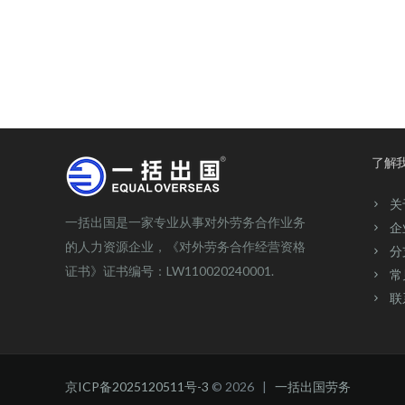
了解
关
一括出国是一家专业从事对外劳务合作业务
企
的人力资源企业，《对外劳务合作经营资格
分
证书》证书编号：LW110020240001.
常
联
京ICP备2025120511号-3
© 2026 |
一括出国劳务