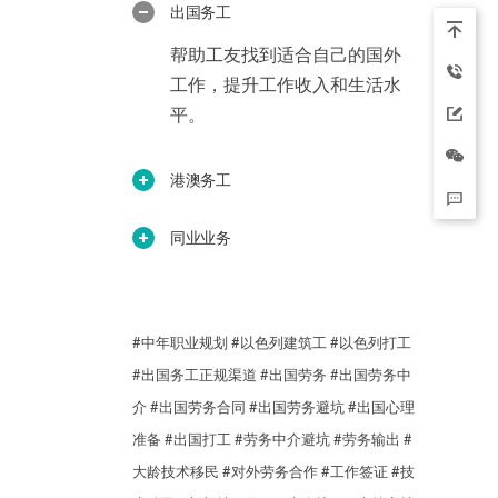
出国务工
帮助工友找到适合自己的国外
工作，提升工作收入和生活水
平。
港澳务工
同业业务
#中年职业规划
#以色列建筑工
#以色列打工
#出国务工正规渠道
#出国劳务
#出国劳务中
介
#出国劳务合同
#出国劳务避坑
#出国心理
准备
#出国打工
#劳务中介避坑
#劳务输出
#
大龄技术移民
#对外劳务合作
#工作签证
#技