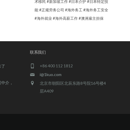
术移民
#新加坡工作
#日本介护
#日本特定技
能
#正规劳务公司
#海外务工
#海外务工安全
#海外就业
#海外高薪工作
#澳洲雇主担保
联系我们
+86 400 112 1812
来了
i@1kuo.com
黑中介，
北京市朝阳区北辰东路8号院16号楼4
层A409