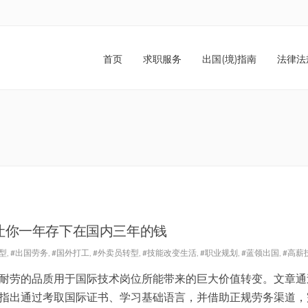
首页
求职服务
出国(境)指南
法律法
让你一年存下在国内三年的钱
型
,
#出国劳务
,
#国外打工
,
#外卖员转型
,
#技能改变生活
,
#职业规划
,
#蓝领出国
,
#高薪
耐劳的品质用于国际技术岗位所能带来的巨大价值转变。文章通
指出通过考取国际证书、学习基础语言，并借助正规劳务渠道，