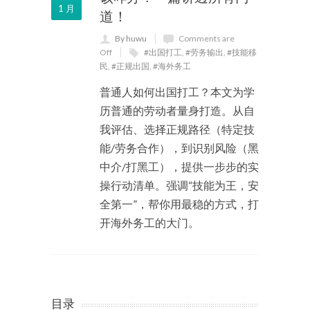
1 月
道！
By huwu
Comments are
Off
#出国打工
,
#劳务输出
,
#技能移
民
,
#正规出国
,
#海外务工
普通人如何出国打工？本文为学
历普通的劳动者量身打造。从自
我评估、选择正规路径（特定技
能/劳务合作），到识别风险（黑
中介/打黑工），提供一步步的实
操行动清单。强调“技能为王，安
全第一”，帮你用最稳的方式，打
开海外务工的大门。
目录