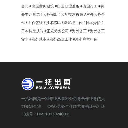
合同
#出国劳务避坑
#出国心理准备
#出国打工
#劳
务中介避坑
#劳务输出
#大龄技术移民
#对外劳务合
作
#工作签证
#技术移民
#新加坡工作
#日本介护
#
日本特定技能
#正规劳务公司
#海外务工
#海外务工
安全
#海外就业
#海外高薪工作
#澳洲雇主担保
一括出国是一家专业从事对外劳务合作业务的人
力资源企业，《对外劳务合作经营资格证书》证
书编号：LW110020240001.