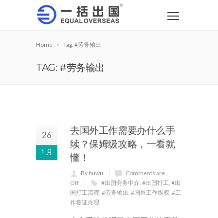
Home
Tag: #劳务输出
TAG: #劳务输出
去国外工作需要办什么手
26
续？保姆级攻略，一看就
1 月
懂！
By huwu
Comments are
Off
#出国劳务中介
,
#出国打工
,
#出
国打工流程
,
#劳务输出
,
#国外工作维权
,
#工
作签证办理