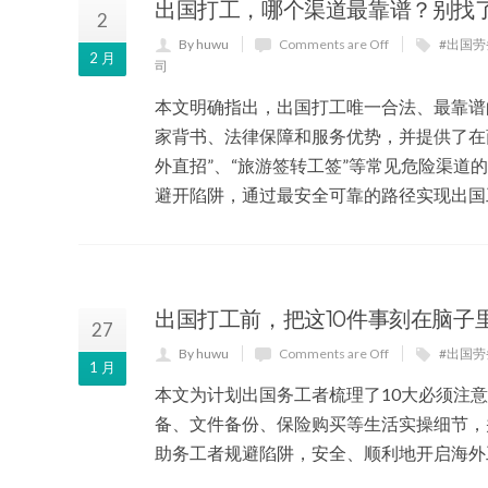
出国打工，哪个渠道最靠谱？别找
2
By huwu
Comments are Off
#出国
2 月
司
本文明确指出，出国打工唯一合法、最靠谱
家背书、法律保障和服务优势，并提供了在
外直招”、“旅游签转工签”等常见危险渠
避开陷阱，通过最安全可靠的路径实现出国
出国打工前，把这10件事刻在脑子
27
By huwu
Comments are Off
#出国
1 月
本文为计划出国务工者梳理了10大必须注
备、文件备份、保险购买等生活实操细节，
助务工者规避陷阱，安全、顺利地开启海外