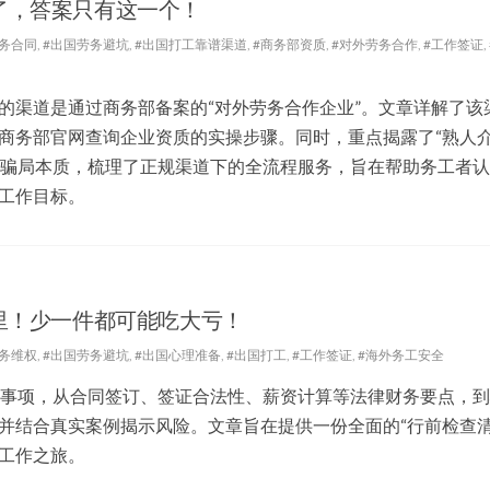
了，答案只有这一个！
劳务合同
,
#出国劳务避坑
,
#出国打工靠谱渠道
,
#商务部资质
,
#对外劳务合作
,
#工作签证
,
的渠道是通过商务部备案的“对外劳务合作企业”。文章详解了该
商务部官网查询企业资质的实操步骤。同时，重点揭露了“熟人介
道的骗局本质，梳理了正规渠道下的全流程服务，旨在帮助务工者
工作目标。
里！少一件都可能吃大亏！
劳务维权
,
#出国劳务避坑
,
#出国心理准备
,
#出国打工
,
#工作签证
,
#海外务工安全
意事项，从合同签订、签证合法性、薪资计算等法律财务要点，
并结合真实案例揭示风险。文章旨在提供一份全面的“行前检查清
工作之旅。