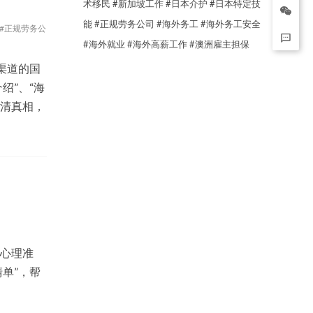
术移民
#新加坡工作
#日本介护
#日本特定技
能
#正规劳务公司
#海外务工
#海外务工安全
#正规劳务公
#海外就业
#海外高薪工作
#澳洲雇主担保
渠道的国
绍”、“海
认清真相，
到心理准
单”，帮