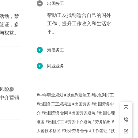
出国务工
帮助工友找到适合自己的国外
活动，禁
工作，提升工作收入和生活水
签证，多
平。
与权益。
港澳务工
同业业务
风险极
#中年职业规划
#以色列建筑工
#以色列打工
中介营销
#出国务工正规渠道
#出国劳务
#出国劳务中
介
#出国劳务合同
#出国劳务避坑
#出国心理
准备
#出国打工
#劳务中介避坑
#劳务输出
#
大龄技术移民
#对外劳务合作
#工作签证
#技