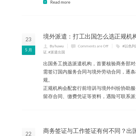
Read more
境外派遣：打工出国怎么选正规机
23
By huwu
Comments are Off
#以色
5 月
证
,
#派遣出国
出国务工挑选派遣机构，首要核验商务部对
需签订国内服务合同与境外劳动合同，逐条
规。
正规机构会配套行前培训与境外纠纷协助服
留存合同、缴费凭证等资料，遇险可联系派
商务签证与工作签证有何不同？出
22