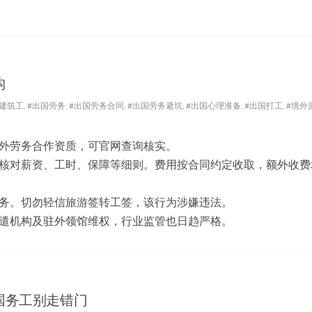
构
列建筑工
,
#出国劳务
,
#出国劳务合同
,
#出国劳务避坑
,
#出国心理准备
,
#出国打工
,
#境外
外劳务合作资质，可官网查询核实。
核对薪资、工时、保障等细则。费用按合同约定收取，额外收费
务。切勿轻信旅游签转工签，该行为涉嫌违法。
遣机构及驻外领馆维权，行业监管也日趋严格。
国务工别走错门