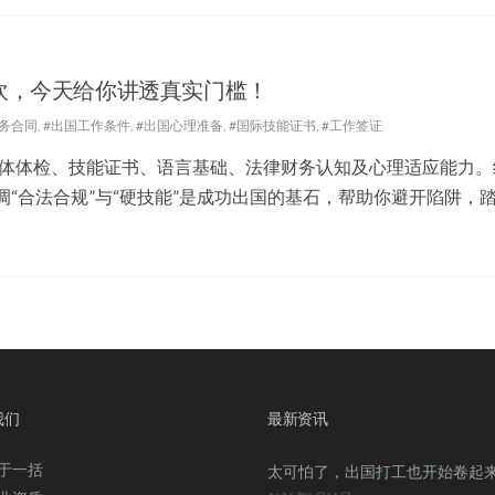
吹，今天给你讲透真实门槛！
劳务合同
,
#出国工作条件
,
#出国心理准备
,
#国际技能证书
,
#工作签证
体体检、技能证书、语言基础、法律财务认知及心理适应能力。
调“合法合规”与“硬技能”是成功出国的基石，帮助你避开陷阱，
我们
最新资讯
于一括
太可怕了，出国打工也开始卷起