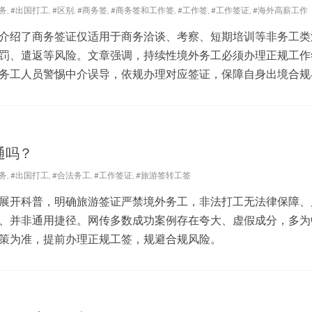
务
,
#出国打工
,
#区别
,
#商务签
,
#商务签和工作签
,
#工作签
,
#工作签证
,
#海外高薪工作
介绍了商务签证仅适用于商务洽谈、考察、短期培训等非务工类
罚、遣返等风险。文章强调，持续性境外务工必须办理正规工作
务工人员警惕中介误导，依规办理对应签证，保障自身出境合规
通吗？
务
,
#出国打工
,
#合法务工
,
#工作签证
,
#旅游签转工签
展开科普，明确旅游签证严禁境外务工，非法打工无法律保障、
、并非通用捷径。网传多数成功案例存在夸大、虚假成分，多为
策为准，提前办理正规工签，规避合规风险。