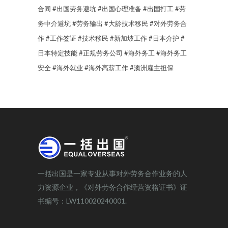
合同
#出国劳务避坑
#出国心理准备
#出国打工
#劳
务中介避坑
#劳务输出
#大龄技术移民
#对外劳务合
作
#工作签证
#技术移民
#新加坡工作
#日本介护
#
日本特定技能
#正规劳务公司
#海外务工
#海外务工
安全
#海外就业
#海外高薪工作
#澳洲雇主担保
一括出国是一家专业从事对外劳务合作业务的人
力资源企业，《对外劳务合作经营资格证书》证
书编号：LW110020240001.