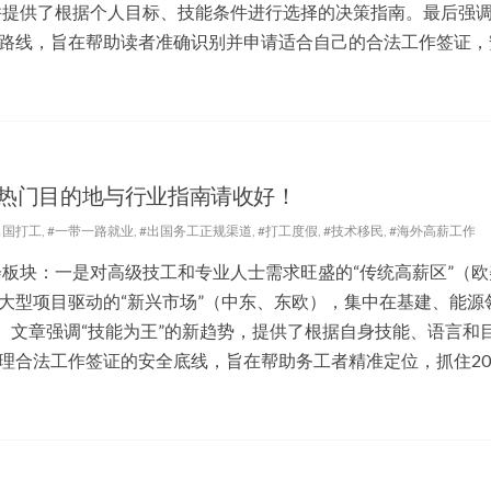
，并提供了根据个人目标、技能条件进行选择的决策指南。最后强
路线，旨在帮助读者准确识别并申请适合自己的合法工作签证，
份热门目的地与行业指南请收好！
6出国打工
,
#一带一路就业
,
#出国务工正规渠道
,
#打工度假
,
#技术移民
,
#海外高薪工作
会板块：一是对高级技工和专业人士需求旺盛的“传统高薪区”（欧
大型项目驱动的“新兴市场”（中东、东欧），集中在基建、能源
。文章强调“技能为王”的新趋势，提供了根据自身技能、语言和
理合法工作签证的安全底线，旨在帮助务工者精准定位，抓住20