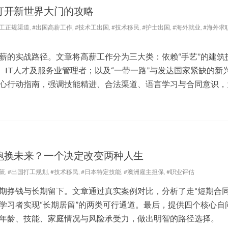
打开新世界大门的攻略
务工正规渠道
,
#出国高薪工作
,
#技术工出国
,
#技术移民
,
#护士出国
,
#海外就业
,
#海外求
薪的实战路径。文章将高薪工作分为三大类：依赖“手艺”的建筑
、IT人才及服务业管理者；以及“一带一路”与发达国家紧缺的新
心行动指南，强调技能精进、合法渠道、语言学习与合同意识，
跑换未来？一个决定改变两种人生
策
,
#出国打工规划
,
#技术移民
,
#日本特定技能
,
#澳洲雇主担保
,
#职业评估
期挣钱与长期留下。文章通过真实案例对比，分析了走“短期合同
学习者实现“长期居留”的两类可行通道。最后，提供四个核心自
年龄、技能、家庭情况与风险承受力，做出明智的路径选择。