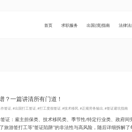
首页
求职服务
出国(境)指南
法律法
靠谱？一篇讲清所有门道！
6工作签证
,
#出国打工签证
,
#打工度假签证
,
#技术移民
,
#正规劳务输出
,
#签证避坑指南
作签证：雇主担保类、技术移民类、季节性/特定行业类、政府间
了旅游签打工等“签证陷阱”的非法性与高风险，随后详细拆解了