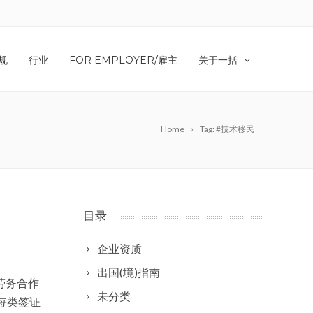
规
行业
FOR EMPLOYER/雇主
关于一括
Home
Tag: #技术移民
目录
企业资质
出国(境)指南
劳务合作
未分类
每类签证