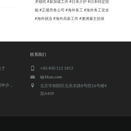
术移民
#新加坡工作
#日本介护
#日本特定技
能
#正规劳务公司
#海外务工
#海外务工安全
#海外就业
#海外高薪工作
#澳洲雇主担保
联系我们
+86 400 112 1812
来了
i@1kuo.com
黑中介，
北京市朝阳区北辰东路8号院16号楼4
层A409