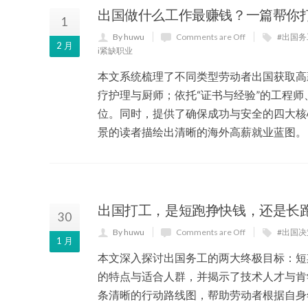
出国做什么工作最赚钱？一篇帮你
1
By huwu
Comments are Off
#出国
2 月
i紧缺职业
本文系统梳理了不同类型劳动者出国获取高
疗护理与厨师；依托“证书与经验”的工程师
位。同时，提供了确保成功与安全的四大核
景的读者描绘出清晰的海外高薪就业蓝图。
出国打工，是短跑挣快钱，还是长
30
By huwu
Comments are Off
#出国决
1 月
本文深入探讨出国务工的两大终极目标：短
的特点与适合人群，并揭示了技术人才与肯
条清晰的行动路线图，帮助劳动者根据自身