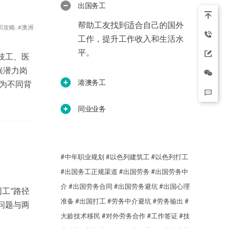
出国务工
帮助工友找到适合自己的国外
职攻略
,
#澳洲
工作，提升工作收入和生活水
平。
技工、医
兴潜力岗
港澳务工
为不同背
同业业务
#中年职业规划
#以色列建筑工
#以色列打工
#出国务工正规渠道
#出国劳务
#出国劳务中
介
#出国劳务合同
#出国劳务避坑
#出国心理
工”路径
准备
#出国打工
#劳务中介避坑
#劳务输出
#
问题与两
大龄技术移民
#对外劳务合作
#工作签证
#技