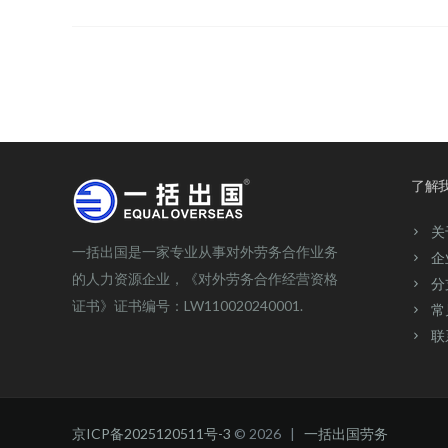
了解
关
一括出国是一家专业从事对外劳务合作业务
企
的人力资源企业，《对外劳务合作经营资格
分
证书》证书编号：LW110020240001.
常
联
京ICP备2025120511号-3
© 2026 |
一括出国劳务