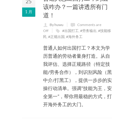
25
该咋办？一篇讲透所有门
1 月
道！
By huwu
Comments are
Off
#出国打工
,
#劳务输出
,
#技能移
民
,
#正规出国
,
#海外务工
普通人如何出国打工？本文为学
历普通的劳动者量身打造。从自
我评估、选择正规路径（特定技
能/劳务合作），到识别风险（黑
中介/打黑工），提供一步步的实
操行动清单。强调“技能为王，安
全第一”，帮你用最稳的方式，打
开海外务工的大门。