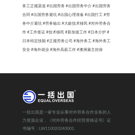
务工正规渠道
#出国劳务
#出国劳务中介
#出国劳务
合同
#出国劳务避坑
#出国心理准备
#出国打工
#劳
务中介避坑
#劳务输出
#大龄技术移民
#对外劳务合
作
#工作签证
#技术移民
#新加坡工作
#日本介护
#
日本特定技能
#正规劳务公司
#海外务工
#海外务工
安全
#海外就业
#海外高薪工作
#澳洲雇主担保
一括出国是一家专业从事对外劳务合作业务的人
力资源企业，《对外劳务合作经营资格证书》证
书编号：LW110020240001.