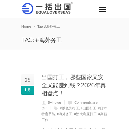
Home
Tag: #海外务工
TAG: #海外务工
出国打工，哪些国家又安
25
全又能赚到钱？2026年真
1 月
相盘点！
By huwu
Comments are
Off
#以色列打工
,
#出国打工
,
#日本
特定节能
,
#海外务工
,
#澳大利亚打工
,
#高薪
工作