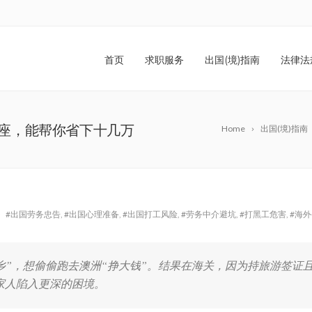
首页
求职服务
出国(境)指南
法律法
座，能帮你省下十几万
Home
出国(境)指南
#出国劳务忠告
,
#出国心理准备
,
#出国打工风险
,
#劳务中介避坑
,
#打黑工危害
,
#海
老乡”，想偷偷跑去澳洲“挣大钱”。结果在海关，因为持旅游签证
家人陷入更深的困境。