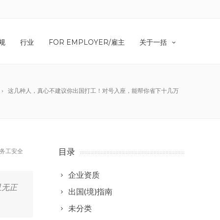
规
行业
FOR EMPLOYER/雇主
关于一括
这几种人，真心不建议你出国打工！对号入座，能帮你省下十几万
目录
外务工安全
企业资质
且无正
出国(境)指南
未分类