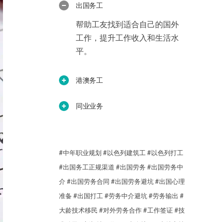
出国务工
帮助工友找到适合自己的国外
工作，提升工作收入和生活水
平。
港澳务工
同业业务
#中年职业规划
#以色列建筑工
#以色列打工
#出国务工正规渠道
#出国劳务
#出国劳务中
介
#出国劳务合同
#出国劳务避坑
#出国心理
准备
#出国打工
#劳务中介避坑
#劳务输出
#
大龄技术移民
#对外劳务合作
#工作签证
#技