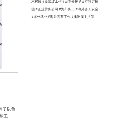
术移民
#新加坡工作
#日本介护
#日本特定技
能
#正规劳务公司
#海外务工
#海外务工安全
#海外就业
#海外高薪工作
#澳洲雇主担保
到了以色
续工