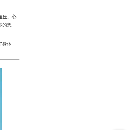
血压、心
你的想
好身体，