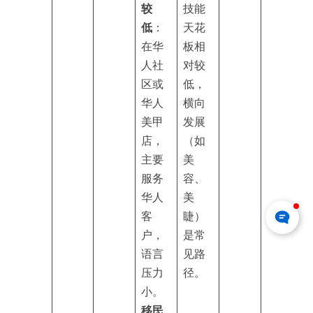
较
技能
低
：
天花
在华
板相
人社
对较
区或
低，
华人
横向
美甲
发展
店，
（如
主要
美
服务
容、
华人
美
客
睫）
户，
是常
语言
见路
压力
径。
小。
移民