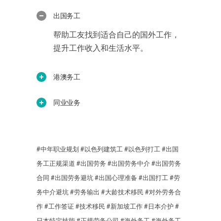
出国务工
帮助工友找到适合自己的国外工作，
提升工作收入和生活水平。
港澳务工
同业业务
#中年职业规划
#以色列建筑工
#以色列打工
#出国
务工正规渠道
#出国劳务
#出国劳务中介
#出国劳务
合同
#出国劳务避坑
#出国心理准备
#出国打工
#劳
务中介避坑
#劳务输出
#大龄技术移民
#对外劳务合
作
#工作签证
#技术移民
#新加坡工作
#日本介护
#
日本特定技能
#正规劳务公司
#海外务工
#海外务工