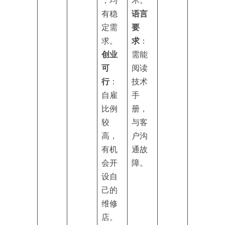
有稳
语言
定需
要
求。
求
：
创业
需能
可
阅读
行
：
技术
自雇
手
比例
册，
较
与客
高，
户沟
有机
通故
会开
障。
设自
己的
维修
店。