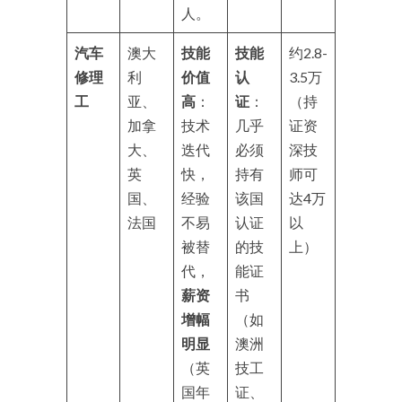
人。
汽车
澳大
技能
技能
约2.8-
修理
利
价值
认
3.5万
工
亚、
高
：
证
：
（持
加拿
技术
几乎
证资
大、
迭代
必须
深技
英
快，
持有
师可
国、
经验
该国
达4万
法国
不易
认证
以
被替
的技
上）
代，
能证
薪资
书
增幅
（如
明显
澳洲
（英
技工
国年
证、