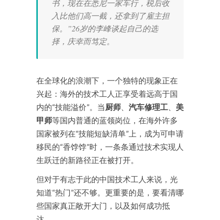
书，现在在悉尼一家车行，税后收
入比他们高一截，还拿到了雇主担
保。”26岁的李峰谈起自己的选
择，庆幸而笃定。
在全球化的浪潮下，一个独特的现象正在
兴起：海外的技术工人正享受着远高于国
内的“技能溢价”。当
厨师
、
汽车修理工
、
美
甲师
等国内普通的蓝领岗位，在海外许多
国家被列在“技能短缺清单”上，成为可申请
移民的“香饽饽”时，一条条通过技术实现人
生跃迁的新路径正在被打开。
但对于有志于此的中国技术工人来说，光
知道“热门”还不够。更重要的是，要看清哪
些国家真正敞开大门，以及如何成功抵
达。