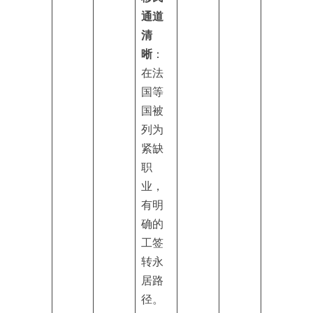
通道
清
晰
：
在法
国等
国被
列为
紧缺
职
业，
有明
确的
工签
转永
居路
径。