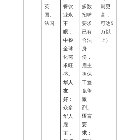
英
餐饮
多数
厨更
国、
业永
招聘
高，
法国
不
要求
可达5
眠，
已有
万以
中餐
合法
上）
全球
身
化需
份，
求旺
雇主
盛。
担保
华人
工签
友
竞争
好
：
激
众多
烈。
华人
语言
雇
要
主，
求
：