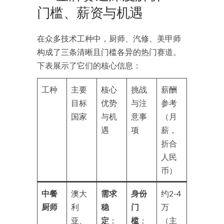
门槛、薪资与机遇
在众多技术工种中，厨师、汽修、美甲师
构成了三条清晰且门槛各异的热门赛道。
下表展示了它们的核心信息：
工种
主要
核心
挑战
薪酬
目标
优势
与注
参考
国家
与机
意事
（月
遇
项
薪，
折合
人民
币）
中餐
澳大
需求
身份
约2-4
厨师
利
稳
门
万
亚、
定
：
槛
：
（主