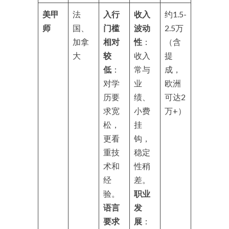
美甲
法
入行
收入
约1.5-
师
国、
门槛
波动
2.5万
加拿
相对
性
：
（含
大
较
收入
提
低
：
常与
成，
对学
业
欧洲
历要
绩、
可达2
求宽
小费
万+）
松，
挂
更看
钩，
重技
稳定
术和
性稍
经
差。
验。
职业
语言
发
要求
展
：