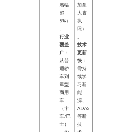
增幅
加拿
超
大省
5%）
执
。
照）
行业
。
覆盖
技术
广
：
更新
从普
快
：
通轿
需持
车到
续学
重型
习新
商用
能
车
源、
（卡
ADAS
车/巴
等新
士）
技
，均
术。