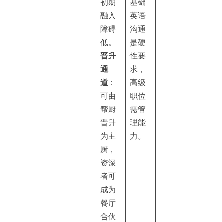
初期
基础
融入
英语
障碍
沟通
低。
是硬
晋升
性要
通
求，
道
：
高级
可由
职位
帮厨
需管
晋升
理能
为主
力。
厨，
资深
者可
成为
餐厅
合伙