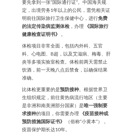
要先拿到一张“国际通行证”。中国海关规
定，出境劳务1年以上的公民，需凭相关证
明前往国际旅行卫生保健中心，进行
免费
的法定传染病监测体检
，办理
《国际旅行
健康检查证明书》
。
体检项目非常全面，包括内外科、五官
科、心电图、B超，以及艾滋病、梅毒、肝
炎等多项实验室检查。体检前两天需禁止
饮酒，前一天晚八点后禁食，以确保结果
准确。
比体检更重要的是
预防接种
。根据世界卫
生组织规定，前往黄热病流行地区（主要
是非洲和南美洲部分国家）是
唯一强制要
求接种
的项目，你需要办理
《疫苗接种或
预防措施国际证书》
（俗称“小黄本”），
疫苗保护期长达10年。