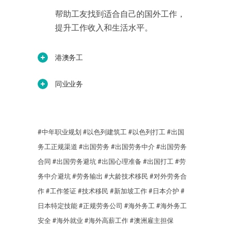
帮助工友找到适合自己的国外工作，
提升工作收入和生活水平。
港澳务工
同业业务
#中年职业规划
#以色列建筑工
#以色列打工
#出国
务工正规渠道
#出国劳务
#出国劳务中介
#出国劳务
合同
#出国劳务避坑
#出国心理准备
#出国打工
#劳
务中介避坑
#劳务输出
#大龄技术移民
#对外劳务合
作
#工作签证
#技术移民
#新加坡工作
#日本介护
#
日本特定技能
#正规劳务公司
#海外务工
#海外务工
安全
#海外就业
#海外高薪工作
#澳洲雇主担保