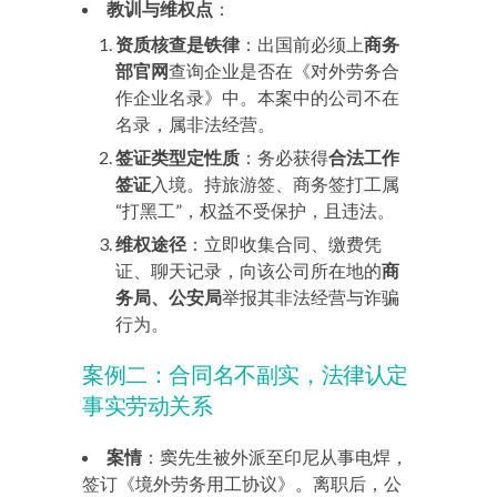
教训与维权点
：
资质核查是铁律
：出国前必须上
商务
部官网
查询企业是否在《对外劳务合
作企业名录》中。本案中的公司不在
名录，属非法经营。
签证类型定性质
：务必获得
合法工作
签证
入境。持旅游签、商务签打工属
“打黑工”，权益不受保护，且违法。
维权途径
：立即收集合同、缴费凭
证、聊天记录，向该公司所在地的
商
务局、公安局
举报其非法经营与诈骗
行为。
案例二：合同名不副实，法律认定
事实劳动关系
案情
：窦先生被外派至印尼从事电焊，
签订《境外劳务用工协议》。离职后，公