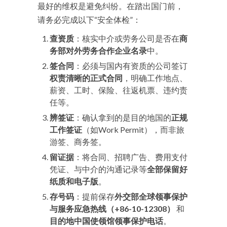
最好的维权是避免纠纷。在踏出国门前，
请务必完成以下“安全体检”：
查资质
：核实中介或劳务公司是否在
商
务部对外劳务合作企业名录
中。
签合同
：必须与国内有资质的公司签订
权责清晰的正式合同
，明确工作地点、
薪资、工时、保险、往返机票、违约责
任等。
辨签证
：确认拿到的是目的地国的
正规
工作签证
（如Work Permit），而非旅
游签、商务签。
留证据
：将合同、招聘广告、费用支付
凭证、与中介的沟通记录等
全部保留好
纸质和电子版
。
存号码
：提前保存
外交部全球领事保护
与服务应急热线（+86-10-12308）
和
目的地中国使领馆领事保护电话
。