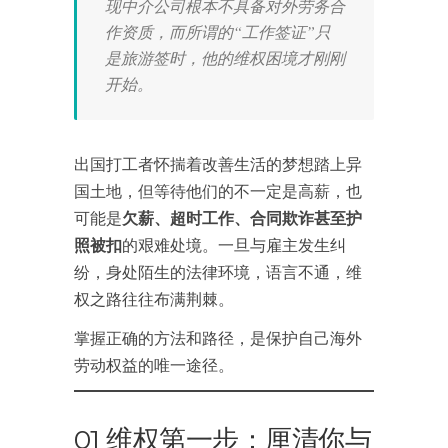
现中介公司根本不具备对外劳务合
作资质，而所谓的“工作签证”只
是旅游签时，他的维权困境才刚刚
开始。
出国打工者怀揣着改善生活的梦想踏上异
国土地，但等待他们的不一定是高薪，也
可能是
欠薪、超时工作、合同欺诈甚至护
照被扣
的艰难处境。一旦与雇主发生纠
纷，身处陌生的法律环境，语言不通，维
权之路往往布满荆棘。
掌握正确的方法和路径，是保护自己海外
劳动权益的唯一途径。
01 维权第一步：厘清你与