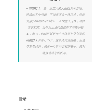
出国打工
，是一次重大的人生投资和冒险。
理清这五个问题，不能保证你一路坦途，但能
为你扫清最致命的盲区，让你的决定基于理性
而非幻想。当你对上述问题都有了清晰的答
案，那么，你就可以更加自信地开始规划你的
出国打工
具体计划了。这条路充满挑战，但也
孕育着机遇，祝每一位追梦者都能安全、顺利
地抵达理想的彼岸。
目录