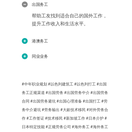
出国务工
帮助工友找到适合自己的国外工作，
提升工作收入和生活水平。
港澳务工
同业业务
#中年职业规划
#以色列建筑工
#以色列打工
#出国
务工正规渠道
#出国劳务
#出国劳务中介
#出国劳务
合同
#出国劳务避坑
#出国心理准备
#出国打工
#劳
务中介避坑
#劳务输出
#大龄技术移民
#对外劳务合
作
#工作签证
#技术移民
#新加坡工作
#日本介护
#
日本特定技能
#正规劳务公司
#海外务工
#海外务工