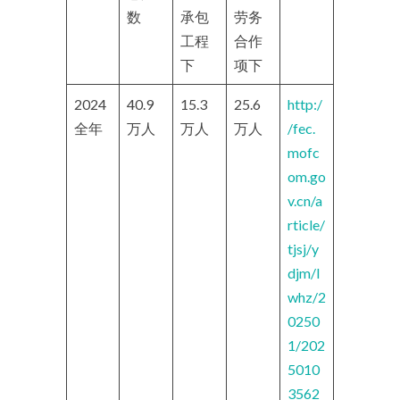
数
承包
劳务
工程
合作
下
项下
2024
40.9
15.3
25.6
http:/
全年
万人
万人
万人
/fec.
mofc
om.go
v.cn/a
rticle/
tjsj/y
djm/l
whz/2
0250
1/202
5010
3562