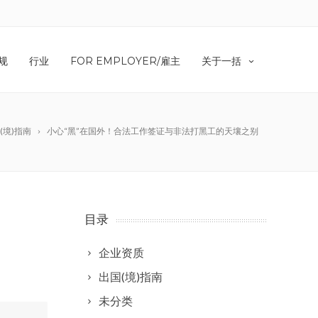
规
行业
FOR EMPLOYER/雇主
关于一括
(境)指南
小心“黑”在国外！合法工作签证与非法打黑工的天壤之别
目录
企业资质
出国(境)指南
未分类