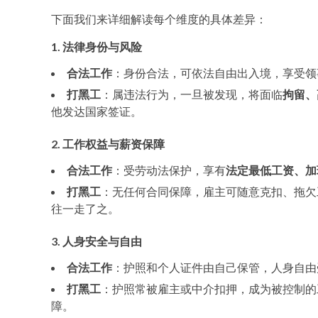
下面我们来详细解读每个维度的具体差异：
1. 法律身份与风险
合法工作
：身份合法，可依法自由出入境，享受领
打黑工
：属违法行为，一旦被发现，将面临
拘留、
他发达国家签证。
2. 工作权益与薪资保障
合法工作
：受劳动法保护，享有
法定最低工资、加
打黑工
：无任何合同保障，雇主可随意克扣、拖欠
往一走了之。
3. 人身安全与自由
合法工作
：护照和个人证件由自己保管，人身自由
打黑工
：护照常被雇主或中介扣押，成为被控制的
障。