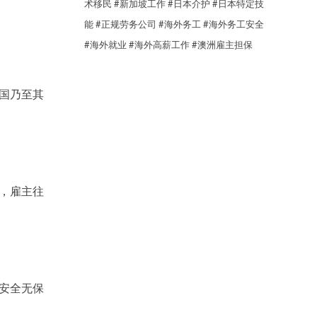
术移民
#新加坡工作
#日本介护
#日本特定技
能
#正规劳务公司
#海外务工
#海外务工安全
#海外就业
#海外高薪工作
#澳洲雇主担保
国乃至其
，雇主往
安全无保