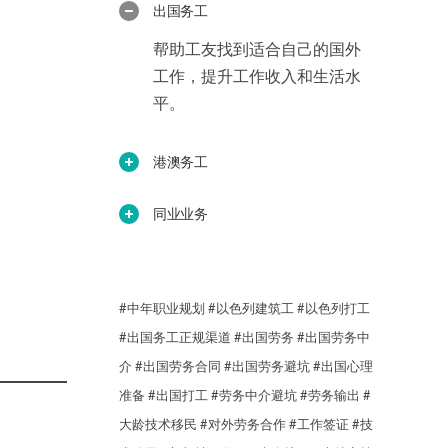
出国务工
帮助工友找到适合自己的国外
工作，提升工作收入和生活水
平。
港澳务工
同业业务
#中年职业规划
#以色列建筑工
#以色列打工
#出国务工正规渠道
#出国劳务
#出国劳务中
介
#出国劳务合同
#出国劳务避坑
#出国心理
准备
#出国打工
#劳务中介避坑
#劳务输出
#
大龄技术移民
#对外劳务合作
#工作签证
#技