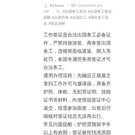
By huwu
Comments are
Off
#出国务工签证
,
#出国务工签证
讲解
,
#出国劳务
,
#出国打工
,
#海外务工安
全
,
#签证讲解
工作签证是合法出国务工必备证
件，严禁持旅游签、商务签出境
务工，违规将面临遣返、限入等
处罚，各国专属劳务类签证才可
合法务工。
通用办理流程：先确定正规雇主
拿到工作许可与邀请函，再备齐
护照、体检、无犯罪证明、技能
证书等材料，向使馆或签证中心
递交，按需参加面签，出签后仔
细核对签证信息无误再出行。
常见问题提醒：护照需预留半年
以上有效期；签证被拒找准原因