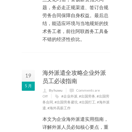
题，务必走正规渠道、签订合规
劳务合同保障自身权益。最后总
结，能适应环境与当地规矩的技
术务工者，前往阿联酋务工具备
不错的经济性价比。
海外派遣全攻略企业外派
19
员工必读指南
5 月
By huwu
Comments are
Off
#企业外派
,
#出国劳务
,
#出国劳
务合同
,
#出国劳务避坑
,
#出国打工
,
#海外派
遣
,
#海外高薪工作
本文为企业海外派遣实用指南，
详解外派人员必知核心要点，重