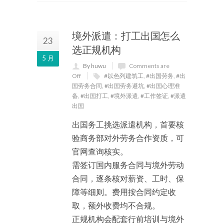
境外派遣：打工出国怎么
23
选正规机构
5 月
By huwu
Comments are
Off
#以色列建筑工
,
#出国劳务
,
#出
国劳务合同
,
#出国劳务避坑
,
#出国心理准
备
,
#出国打工
,
#境外派遣
,
#工作签证
,
#派遣
出国
出国务工挑选派遣机构，首要核
验商务部对外劳务合作资质，可
官网查询核实。
需签订国内服务合同与境外劳动
合同，逐条核对薪资、工时、保
障等细则。费用按合同约定收
取，额外收费均不合规。
正规机构会配套行前培训与境外