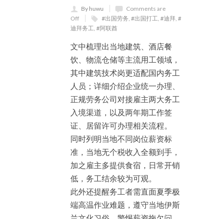
By huwu
Comments are
Off
#出国劳务
,
#出国打工
,
#迪拜
,
#
迪拜务工
,
#阿联酋
文中梳理出当地建筑、酒店餐
饮、物流仓储等主流用工领域，
其中建筑技术岗更适配国内务工
人员；详细介绍企业统一办理、
正规劳务公司对接雇主两大务工
入境渠道，以及两年期工作签
证、居留许可办理相关流程。
同时列明当地不同岗位薪资标
准，当地无个税收入全额到手，
加之雇主多提供食宿，日常开销
低，务工结余较为可观。
此外还提醒务工者需直面夏季极
端高温作业难题，遵守当地伊斯
兰文化习俗，警惕薪资拖欠问