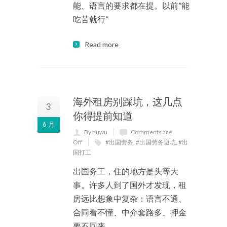
能、语言的要求都在提。以前”能
吃苦就行”
Read more
海外租房别踩坑，这几点
3
你得提前知道
6 月
By huwu
Comments are
Off
#出国劳务
,
#出国劳务避坑
,
#出
国打工
出国务工，住的地方是头等大
事。许多人到了国外才发现，租
房远比想象中复杂：语言不通、
合同看不懂、中介套路多、押金
要不回来…