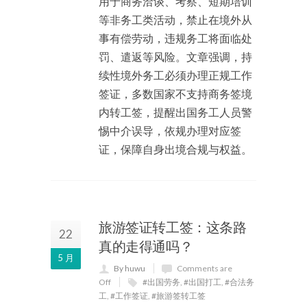
用于商务洽谈、考察、短期培训
等非务工类活动，禁止在境外从
事有偿劳动，违规务工将面临处
罚、遣返等风险。文章强调，持
续性境外务工必须办理正规工作
签证，多数国家不支持商务签境
内转工签，提醒出国务工人员警
惕中介误导，依规办理对应签
证，保障自身出境合规与权益。
旅游签证转工签：这条路
22
真的走得通吗？
5 月
By huwu
Comments are
Off
#出国劳务
,
#出国打工
,
#合法务
工
,
#工作签证
,
#旅游签转工签