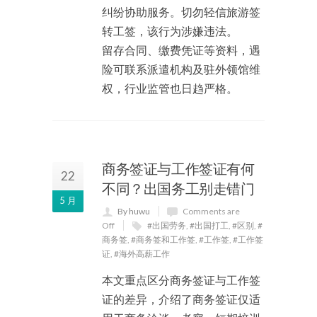
纠纷协助服务。切勿轻信旅游签
转工签，该行为涉嫌违法。
留存合同、缴费凭证等资料，遇
险可联系派遣机构及驻外领馆维
权，行业监管也日趋严格。
商务签证与工作签证有何
22
不同？出国务工别走错门
5 月
By huwu
Comments are
Off
#出国劳务
,
#出国打工
,
#区别
,
#
商务签
,
#商务签和工作签
,
#工作签
,
#工作签
证
,
#海外高薪工作
本文重点区分商务签证与工作签
证的差异，介绍了商务签证仅适