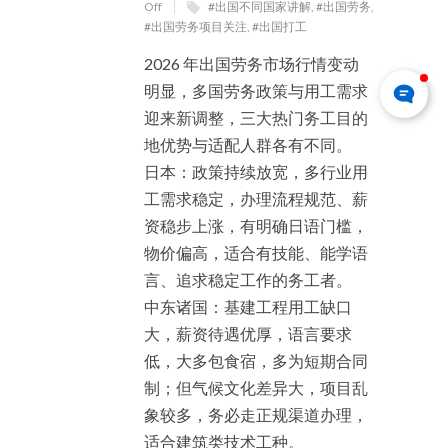
Off
#出国不同国家讲解
,
#出国劳务
,
#出国劳务项目关注
,
#出国打工
2026 年出国劳务市场行情变动
明显，多国劳务政策与用工需求
迎来新调整，三大热门务工目的
地优势与适配人群各有不同。
日本：政策持续放宽，多行业用
工需求稳定，办理流程规范、薪
资稳步上涨，有明确日语门槛，
物价偏高，适合有技能、能学语
言、追求稳定工作的务工者。
中东诸国：基建工程用工缺口
大，薪资待遇优厚，语言要求
低，大多包食宿，多为短期合同
制；但气候文化差异大，项目乱
象较多，务必走正规渠道办理，
适合建筑类技术工种。