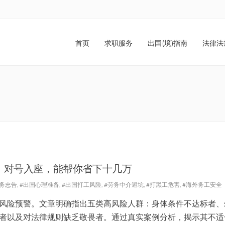
首页
求职服务
出国(境)指南
法律法
！对号入座，能帮你省下十几万
劳务忠告
,
#出国心理准备
,
#出国打工风险
,
#劳务中介避坑
,
#打黑工危害
,
#海外务工安全
风险预警。文章明确指出五类高风险人群：身体条件不达标者、
者以及对法律规则缺乏敬畏者。通过真实案例分析，揭示其不适