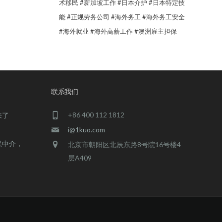
术移民
#新加坡工作
#日本介护
#日本特定技
能
#正规劳务公司
#海外务工
#海外务工安全
#海外就业
#海外高薪工作
#澳洲雇主担保
联系我们
+86 400 112 1812
来了
i@1kuo.com
黑中介，
北京市朝阳区北辰东路8号院16号楼4
层A409