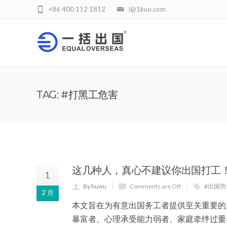
+86 400 112 1812
i@1kuo.com
TAG: #打黑工危害
这几种人，真心不建议你出国打工
1
By huwu
Comments are Off
#出国
2 月
本文旨在为有意出国务工者提供至关重要的
暴富者、心理承受能力弱者、家庭牵绊过重