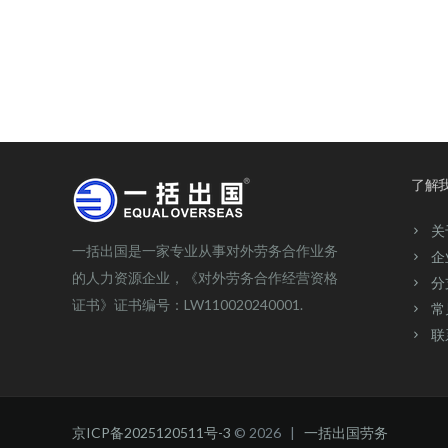
了解
关
一括出国是一家专业从事对外劳务合作业务
企
的人力资源企业，《对外劳务合作经营资格
分
证书》证书编号：LW110020240001.
常
联
京ICP备2025120511号-3
© 2026 |
一括出国劳务