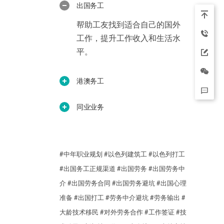
出国务工
帮助工友找到适合自己的国外
工作，提升工作收入和生活水
平。
港澳务工
同业业务
#中年职业规划
#以色列建筑工
#以色列打工
#出国务工正规渠道
#出国劳务
#出国劳务中
介
#出国劳务合同
#出国劳务避坑
#出国心理
准备
#出国打工
#劳务中介避坑
#劳务输出
#
大龄技术移民
#对外劳务合作
#工作签证
#技