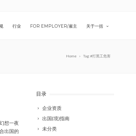
规
行业
FOR EMPLOYER/雇主
关于一括
Home
Tag: #打黑工危害
目录
企业资质
出国(境)指南
幻想一夜
未分类
合出国的